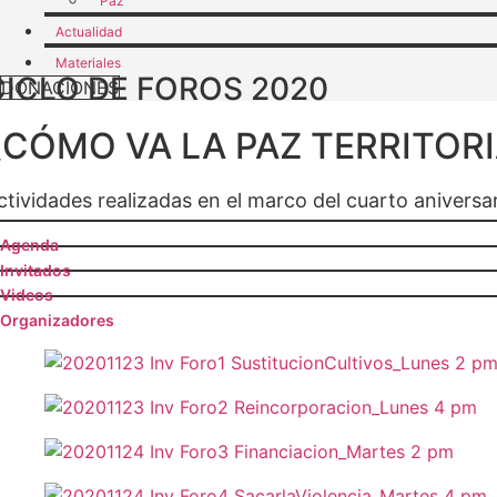
Paz
Actualidad
Materiales
CICLO DE FOROS 2020
DONACIONES
¿CÓMO VA LA PAZ TERRITORI
ctividades realizadas en el marco del cuarto aniversa
Agenda
Invitados
Videos
Organizadores