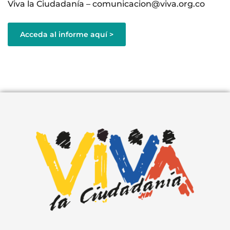
Viva la Ciudadanía –
umoc
cacin
v@noi
o.avi
oc.gr
Acceda al informe aquí >