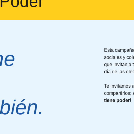
 Poder
ne
Esta campaña 
sociales y co
que invitan a
día de las ele
Te invitamos a
compartirlos; 
bién.
tiene poder!