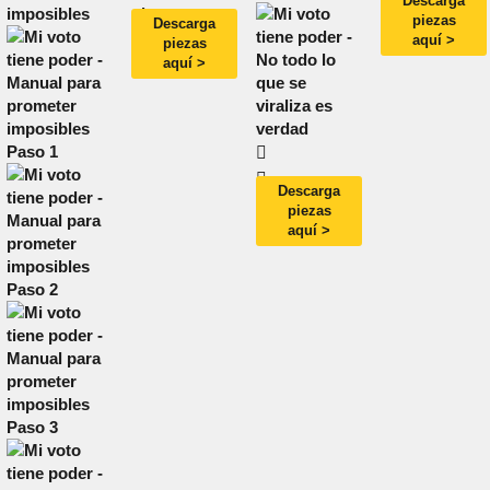
Descarga
piezas
Descarga
aquí >
piezas
aquí >
Descarga
piezas
aquí >