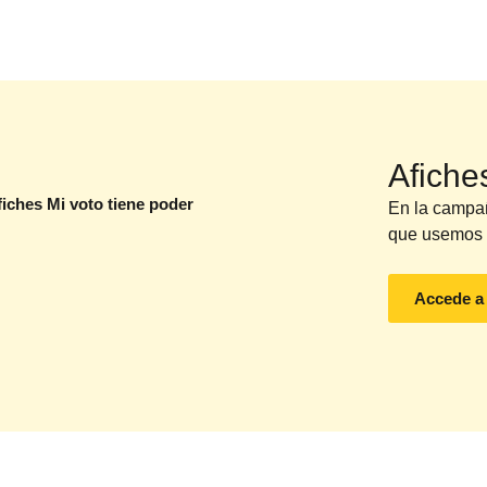
Afiche
En la campa
que usemos p
Accede a 