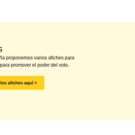
s
ña proponemos varios afiches para
ara promover el poder del voto.
los afiches aquí >