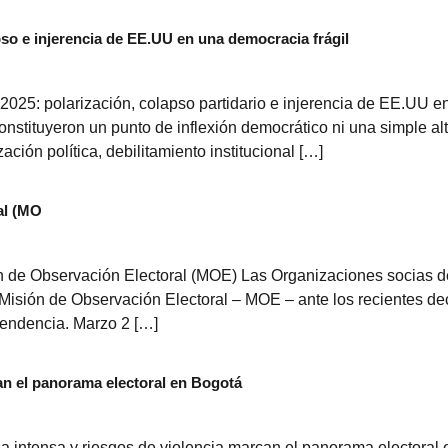
so e injerencia de EE.UU en una democracia frágil
025: polarización, colapso partidario e injerencia de EE.UU e
stituyeron un punto de inflexión democrático ni una simple al
ación política, debilitamiento institucional […]
al (MO
de Observación Electoral (MOE) Las Organizaciones socias de
isión de Observación Electoral – MOE – ante los recientes dec
pendencia. Marzo 2 […]
an el panorama electoral en Bogotá
ntensa y riesgos de violencia marcan el panorama electoral en